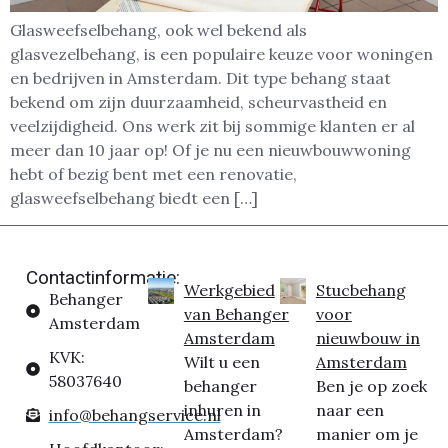
Glasweefselbehang, ook wel bekend als
glasvezelbehang, is een populaire keuze voor woningen
en bedrijven in Amsterdam. Dit type behang staat
bekend om zijn duurzaamheid, scheurvastheid en
veelzijdigheid. Ons werk zit bij sommige klanten er al
meer dan 10 jaar op! Of je nu een nieuwbouwwoning
hebt of bezig bent met een renovatie,
glasweefselbehang biedt een […]
Contactinformatie:
Werkgebied
Stucbehang
Behanger
van Behanger
voor
Amsterdam
Amsterdam
nieuwbouw in
KVK:
Wilt u een
Amsterdam
58037640
behanger
Ben je op zoek
inhuren in
naar een
info@behangservice.nl
Amsterdam?
manier om je