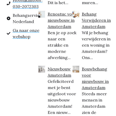
Hoofdkantoor:
Dit is het...
muren...
030-2072303
Renostuc voor
Behang
Behangservice
nieuwbouw in
Verwijderen in
Nederland
Amsterdam
Amsterdam
Ga naar onze
Ben je op zoek
Wil je behang
webshop
naar een
verwijderen in
strakke en
een woning in
moderne
Amsterdam?
afwerking...
Ons...
Nieuwbouw
Bouwbehang
Amsterdam
voor
Gefeliciteerd
nieuwbouw in
met je bent
Amsterdam
uitgeloot voor
Steeds meer
nieuwbouw
mensen in
Amsterdam!
Amsterdam
Een nieuw...
zien de