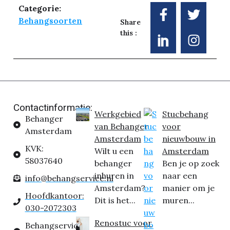
Categorie:
Behangsoorten
Share
this :
Contactinformatie:
Werkgebied
Stucbehang
Behanger
van Behanger
voor
Amsterdam
Amsterdam
nieuwbouw in
KVK:
Wilt u een
Amsterdam
58037640
behanger
Ben je op zoek
inhuren in
naar een
info@behangservice.nl
Amsterdam?
manier om je
Hoofdkantoor:
Dit is het...
muren...
030-2072303
Renostuc voor
Behangservice