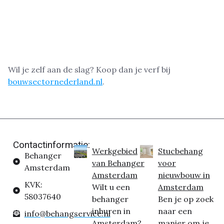
Wil je zelf aan de slag? Koop dan je verf bij
bouwsectornederland.nl
.
Contactinformatie:
Werkgebied
Stucbehang
Behanger
van Behanger
voor
Amsterdam
Amsterdam
nieuwbouw in
KVK:
Wilt u een
Amsterdam
58037640
behanger
Ben je op zoek
inhuren in
naar een
info@behangservice.nl
Amsterdam?
manier om je