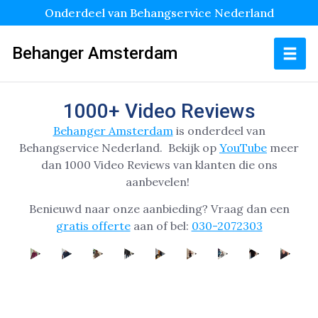
Onderdeel van Behangservice Nederland
Behanger Amsterdam
1000+ Video Reviews
Behanger Amsterdam
is onderdeel van
Behangservice Nederland.
Bekijk op
YouTube
meer
dan 1000 Video Reviews van klanten die ons
aanbevelen!
Benieuwd naar onze aanbieding? Vraag dan een
gratis offerte
aan of bel:
030-2072303