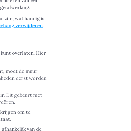
rniseren van een
ge afwerking.
 zijn, wat handig is
behang verwijderen
.
 kunt overlaten. Hier
ht, moet de muur
enheden eerst worden
ur. Dit gebeurt met
reëren.
krijgen om te
taat.
 afhankelijk van de