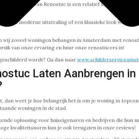
et aanbrengen van Renostuc is een relatief snelle klus, zeke
werk.
je nu een moderne uitstraling of een klassieke look wilt, Re
n wij zoveel woningen behangen in Amsterdam met renost
ebruik van onze ervaring en huur onze renostucers in!
g geschilderd wordt? Ga dan naar
www.schilderserviceamst
ostuc Laten Aanbrengen in
?
, dan weet je hoe belangrijk het is om je woning in topcon
taande woningen in de stad.
kende oplossing voor huiseigenaren en bedrijven die hun 
 hoge kwaliteitsnorm kun je ook terugzien in onze reviews!