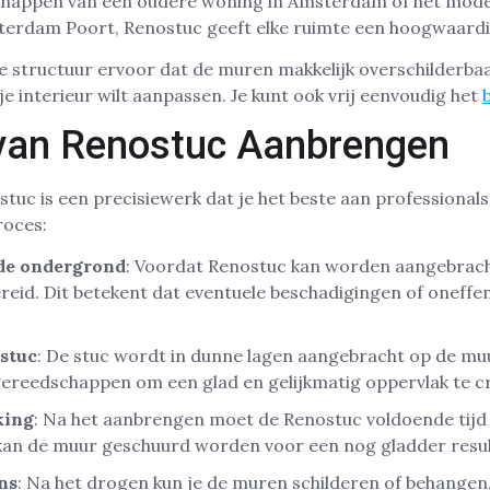
knappen van een oudere woning in Amsterdam of het mode
erdam Poort, Renostuc geeft elke ruimte een hoogwaardi
 structuur ervoor dat de muren makkelijk overschilderbaar
 je interieur wilt aanpassen. Je kunt ook vrij eenvoudig het
van Renostuc Aanbrengen
uc is een precisiewerk dat je het beste aan professionals
roces:
de ondergrond
: Voordat Renostuc kan worden aangebrac
eid. Dit betekent dat eventuele beschadigingen of oneff
stuc
: De stuc wordt in dunne lagen aangebracht op de mu
gereedschappen om een glad en gelijkmatig oppervlak te c
king
: Na het aanbrengen moet de Renostuc voldoende tijd 
kan de muur geschuurd worden voor een nog gladder resul
ns
: Na het drogen kun je de muren schilderen of behangen,