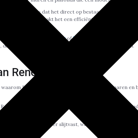
nostuc behang is dat het direct op bestaande wanden, zoa
ngebracht. Dit maakt het een efficiënte en kosteneffecti
ng van je interieur.
 je muren kunnen
stucbehang
of
bouwbehang
zijn. Dit zijn
 die perfect zijn voor
nieuwbouw Amsterdam
projecten.
an Renostuc
 waarom Renostuc zo populair is onder huiseigenaren en b
: Renostuc zorgt voor een perfect gladde muur zonder nad
e pleistertechniek is zeer slijtvast, waardoor je jarenlang p
ren.