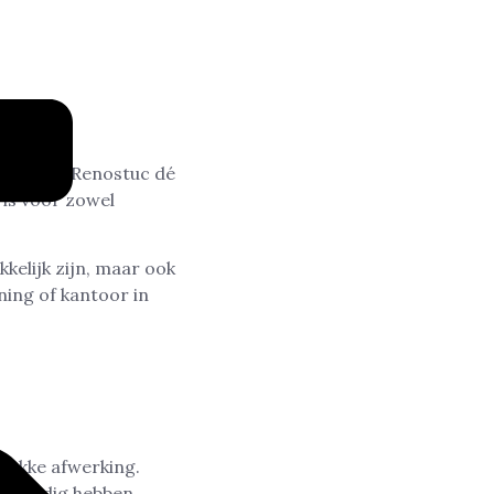
? Dan is Renostuc dé
 is voor zowel
kelijk zijn, maar ook
ning of kantoor in
trakke afwerking.
ng nodig hebben.