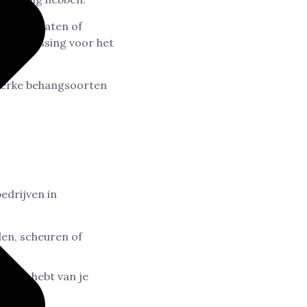
ls gipsplaten of
eve oplossing voor het
 sterke behangsoorten
edrijven in
en, scheuren of
lezier hebt van je