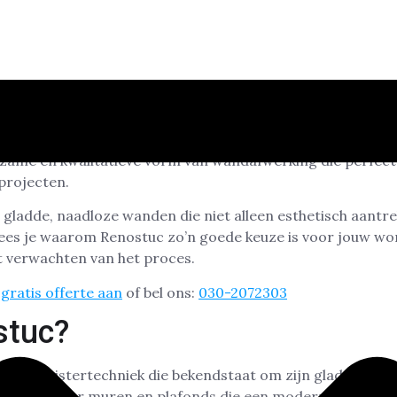
strakke en moderne afwerking voor je muren in Amsterdam
rzame en kwalitatieve vorm van wandafwerking die perfect
projecten.
ladde, naadloze wanden die niet alleen esthetisch aantrek
l lees je waarom Renostuc zo’n goede keuze is voor jouw wo
 verwachten van het proces.
gratis offerte aan
of bel ons:
030-2072303
stuc?
ige pleistertechniek die bekendstaat om zijn gladde en s
 ideaal voor muren en plafonds die een moderne uitstrali