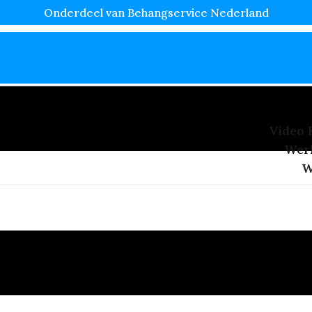
Onderdeel van Behangservice Nederland
Video 
Wer
W
c Voor Nieuwbouw In A