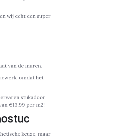
en wij echt een super
taat van de muren.
tucwerk, omdat het
n ervaren stukadoor
 van €13,99 per m2!
nostuc
thetische keuze, maar