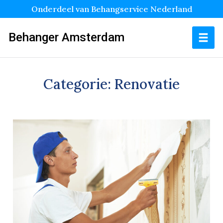
Onderdeel van Behangservice Nederland
Behanger Amsterdam
Categorie:
Renovatie