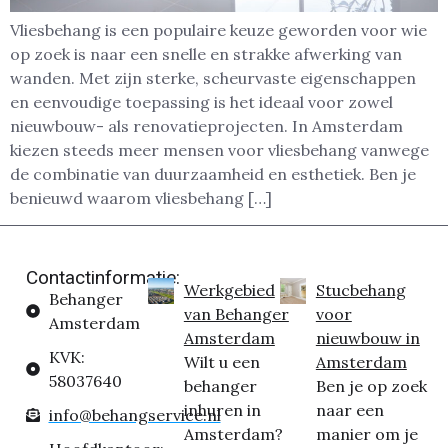
Vliesbehang is een populaire keuze geworden voor wie
op zoek is naar een snelle en strakke afwerking van
wanden. Met zijn sterke, scheurvaste eigenschappen
en eenvoudige toepassing is het ideaal voor zowel
nieuwbouw- als renovatieprojecten. In Amsterdam
kiezen steeds meer mensen voor vliesbehang vanwege
de combinatie van duurzaamheid en esthetiek. Ben je
benieuwd waarom vliesbehang […]
Contactinformatie:
Werkgebied
Stucbehang
Behanger
van Behanger
voor
Amsterdam
Amsterdam
nieuwbouw in
KVK:
Wilt u een
Amsterdam
58037640
behanger
Ben je op zoek
inhuren in
naar een
info@behangservice.nl
Amsterdam?
manier om je