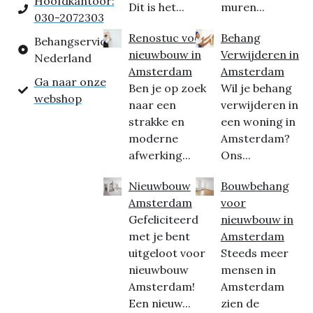
Hoofdkantoor:
Dit is het...
muren...
030-2072303
Renostuc voor
Behang
Behangservice
nieuwbouw in
Verwijderen in
Nederland
Amsterdam
Amsterdam
Ga naar onze
Ben je op zoek
Wil je behang
webshop
naar een
verwijderen in
strakke en
een woning in
moderne
Amsterdam?
afwerking...
Ons...
Nieuwbouw
Bouwbehang
Amsterdam
voor
Gefeliciteerd
nieuwbouw in
met je bent
Amsterdam
uitgeloot voor
Steeds meer
nieuwbouw
mensen in
Amsterdam!
Amsterdam
Een nieuw...
zien de