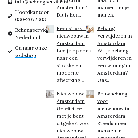
inhuren in
naar een
info@behangservice.nl
Amsterdam?
manier om je
Hoofdkantoor:
Dit is het...
muren...
030-2072303
Renostuc voor
Behang
Behangservice
nieuwbouw in
Verwijderen in
Nederland
Amsterdam
Amsterdam
Ga naar onze
Ben je op zoek
Wil je behang
webshop
naar een
verwijderen in
strakke en
een woning in
moderne
Amsterdam?
afwerking...
Ons...
Nieuwbouw
Bouwbehang
Amsterdam
voor
Gefeliciteerd
nieuwbouw in
met je bent
Amsterdam
uitgeloot voor
Steeds meer
nieuwbouw
mensen in