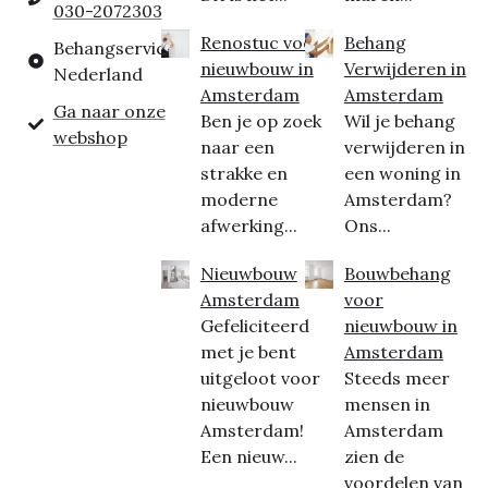
030-2072303
Renostuc voor
Behang
Behangservice
nieuwbouw in
Verwijderen in
Nederland
Amsterdam
Amsterdam
Ga naar onze
Ben je op zoek
Wil je behang
webshop
naar een
verwijderen in
strakke en
een woning in
moderne
Amsterdam?
afwerking...
Ons...
Nieuwbouw
Bouwbehang
Amsterdam
voor
Gefeliciteerd
nieuwbouw in
met je bent
Amsterdam
uitgeloot voor
Steeds meer
nieuwbouw
mensen in
Amsterdam!
Amsterdam
Een nieuw...
zien de
voordelen van