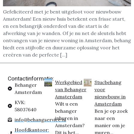
Gefeliciteerd met je bent uitgeloot voor nieuwbouw
Amsterdam! Een nieuw huis betekent een frisse start,
en een belangrijk onderdeel van die start is de
afwerking van je wanden. Of je nu net de sleutels hebt
ontvangen van je nieuwe woning in Amsterdam, behang
biedt een stijlvolle en duurzame oplossing voor het
creëren van de perfecte […]
Contactinformatie:
Werkgebied
Stucbehang
Behanger
van Behanger
voor
Amsterdam
Amsterdam
nieuwbouw in
KVK:
Wilt u een
Amsterdam
58037640
behanger
Ben je op zoek
inhuren in
naar een
info@behangservice.nl
Amsterdam?
manier om je
Hoofdkantoor:
Dit is het...
muren...