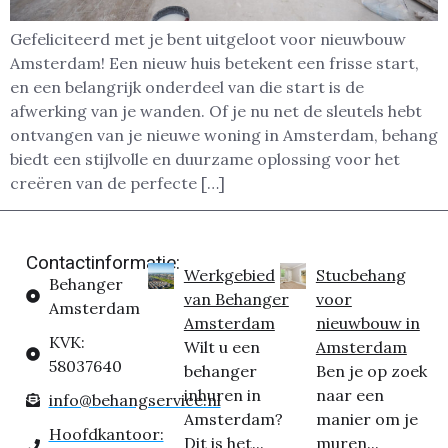
Gefeliciteerd met je bent uitgeloot voor nieuwbouw
Amsterdam! Een nieuw huis betekent een frisse start,
en een belangrijk onderdeel van die start is de
afwerking van je wanden. Of je nu net de sleutels hebt
ontvangen van je nieuwe woning in Amsterdam, behang
biedt een stijlvolle en duurzame oplossing voor het
creëren van de perfecte […]
Contactinformatie:
Werkgebied
Stucbehang
Behanger
van Behanger
voor
Amsterdam
Amsterdam
nieuwbouw in
KVK:
Wilt u een
Amsterdam
58037640
behanger
Ben je op zoek
inhuren in
naar een
info@behangservice.nl
Amsterdam?
manier om je
Hoofdkantoor:
Dit is het...
muren...