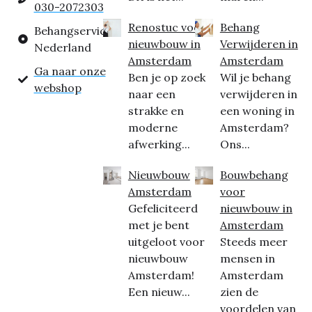
030-2072303
Renostuc voor
Behang
Behangservice
nieuwbouw in
Verwijderen in
Nederland
Amsterdam
Amsterdam
Ga naar onze
Ben je op zoek
Wil je behang
webshop
naar een
verwijderen in
strakke en
een woning in
moderne
Amsterdam?
afwerking...
Ons...
Nieuwbouw
Bouwbehang
Amsterdam
voor
Gefeliciteerd
nieuwbouw in
met je bent
Amsterdam
uitgeloot voor
Steeds meer
nieuwbouw
mensen in
Amsterdam!
Amsterdam
Een nieuw...
zien de
voordelen van