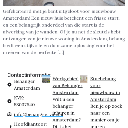
Gefeliciteerd met je bent uitgeloot voor nieuwbouw
Amsterdam! Een nieuw huis betekent een frisse start,
en een belangrijk onderdeel van die start is de
afwerking van je wanden. Of je nu net de sleutels hebt
ontvangen van je nieuwe woning in Amsterdam, behang
biedt een stijlvolle en duurzame oplossing voor het
creëren van de perfecte […]
Contactinformatie:
Werkgebied
Stucbehang
Behanger
van Behanger
voor
Amsterdam
Amsterdam
nieuwbouw in
KVK:
Wilt u een
Amsterdam
58037640
behanger
Ben je op zoek
inhuren in
naar een
info@behangservice.nl
Amsterdam?
manier om je
Hoofdkantoor:
Dit is het...
muren...