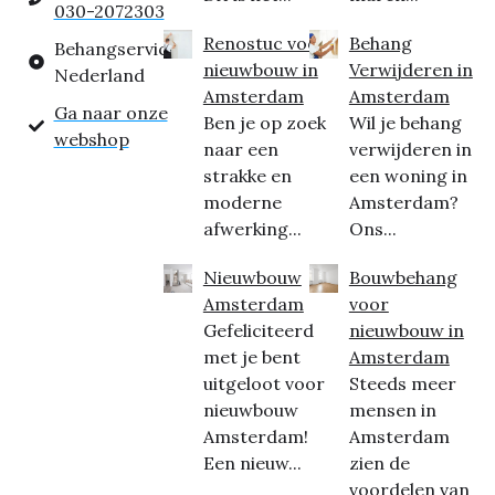
030-2072303
Renostuc voor
Behang
Behangservice
nieuwbouw in
Verwijderen in
Nederland
Amsterdam
Amsterdam
Ga naar onze
Ben je op zoek
Wil je behang
webshop
naar een
verwijderen in
strakke en
een woning in
moderne
Amsterdam?
afwerking...
Ons...
Nieuwbouw
Bouwbehang
Amsterdam
voor
Gefeliciteerd
nieuwbouw in
met je bent
Amsterdam
uitgeloot voor
Steeds meer
nieuwbouw
mensen in
Amsterdam!
Amsterdam
Een nieuw...
zien de
voordelen van