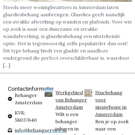
Steeds meer woningbezitters in Amsterdam laten
glasvliesbehang aanbrengen. Glasvlies geeft namelijk
een strakke afwerking op wanden en plafonds. Voor wie
op zoek is naar een duurzame en strakke
wandafwerking, is glasvliesbehang een uitstekende
optie. Het is tegenwoordig zelfs populairder dan ooit!
Dit type behang biedt een gladde en naadloze
ondergrond die perfect overschilderbaar is, waardoor
[…]
Contactinformatie:
Werkgebied
Stucbehang
Behanger
van Behanger
voor
Amsterdam
Amsterdam
nieuwbouw in
KVK:
Wilt u een
Amsterdam
58037640
behanger
Ben je op zoek
inhuren in
naar een
info@behangservice.nl