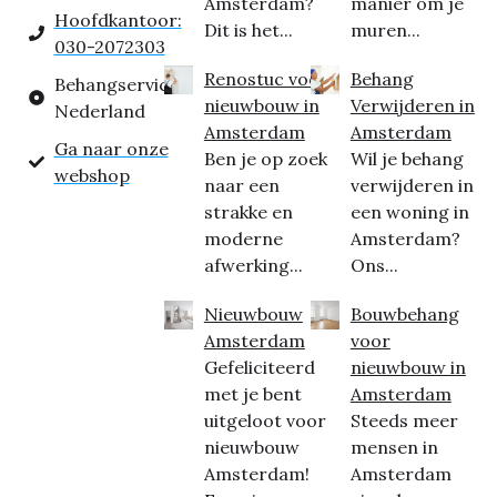
Amsterdam?
manier om je
Hoofdkantoor:
Dit is het...
muren...
030-2072303
Renostuc voor
Behang
Behangservice
nieuwbouw in
Verwijderen in
Nederland
Amsterdam
Amsterdam
Ga naar onze
Ben je op zoek
Wil je behang
webshop
naar een
verwijderen in
strakke en
een woning in
moderne
Amsterdam?
afwerking...
Ons...
Nieuwbouw
Bouwbehang
Amsterdam
voor
Gefeliciteerd
nieuwbouw in
met je bent
Amsterdam
uitgeloot voor
Steeds meer
nieuwbouw
mensen in
Amsterdam!
Amsterdam