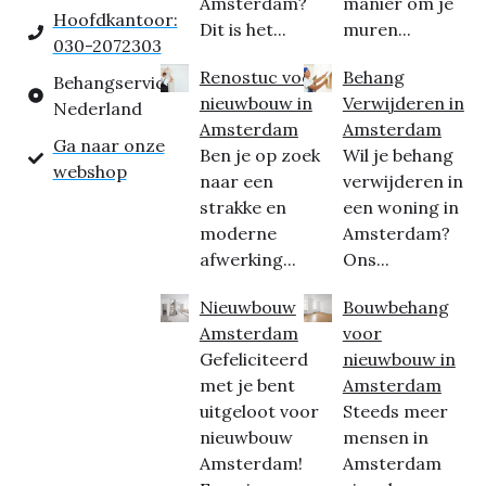
Amsterdam?
manier om je
Hoofdkantoor:
Dit is het...
muren...
030-2072303
Renostuc voor
Behang
Behangservice
nieuwbouw in
Verwijderen in
Nederland
Amsterdam
Amsterdam
Ga naar onze
Ben je op zoek
Wil je behang
webshop
naar een
verwijderen in
strakke en
een woning in
moderne
Amsterdam?
afwerking...
Ons...
Nieuwbouw
Bouwbehang
Amsterdam
voor
Gefeliciteerd
nieuwbouw in
met je bent
Amsterdam
uitgeloot voor
Steeds meer
nieuwbouw
mensen in
Amsterdam!
Amsterdam