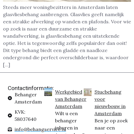
Steeds meer woningbezitters in Amsterdam laten
glasvliesbehang aanbrengen. Glasvlies geeft namelijk
een strakke afwerking op wanden en plafonds. Voor wie
op zoek is naar een duurzame en strakke
wandafwerking, is glasvliesbehang een uitstekende
optie. Het is tegenwoordig zelfs populairder dan ooit!
Dit type behang biedt een gladde en naadloze
ondergrond die perfect overschilderbaar is, waardoor
[…]
Contactinformatie:
Werkgebied
Stucbehang
Behanger
van Behanger
voor
Amsterdam
Amsterdam
nieuwbouw in
KVK:
Wilt u een
Amsterdam
58037640
behanger
Ben je op zoek
inhuren in
naar een
info@behangservice.nl